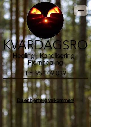
KVARDAGSRO
Healing - Kanaliserin
g -
Fjernhealing
Tlf: 958 09 039
Du er hjertelig velkommen!